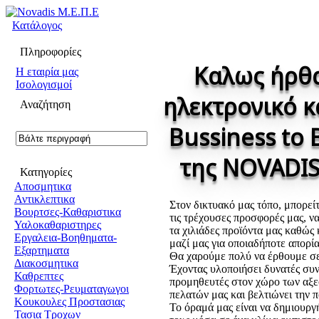
Κατάλογος
Πληροφορίες
Καλως ήρθα
H εταιρία μας
Ισολογισμοί
ηλεκτρονικό 
Αναζήτηση
Bussiness to 
της NOVADIS
Κατηγορίες
Αποσμητικα
Αντικλεπτικα
Στον δικτυακό μας τόπο, μπορεί
Βουρτσες-Καθαριστικα
τις τρέχουσες προσφορές μας, ν
Υαλοκαθαριστηρες
τα χιλιάδες προϊόντα μας καθώς 
Εργαλεια-Βοηθηματα-
μαζί μας για οποιαδήποτε απορί
Εξαρτηματα
Θα χαρούμε πολύ να έρθουμε σε
Διακοσμητικα
Έχοντας υλοποιήσει δυνατές συν
Καθρεπτες
προμηθευτές στον χώρο των αξεσ
Φορτωτες-Ρευματαγωγοι
πελατών μας και βελτιώνει την π
Κουκουλες Προστασιας
Το όραμά μας είναι να δημιουργ
Τασια Τροχων