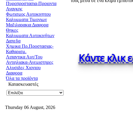
τους μέσα σε ένα κλίμα εμπιστο
Πυροπροστασια-Προιοντα
Αναγκης
Φωτισμος Αυτοκινητου
Καλυμματα Τιμονιων
Μαξιλαρακια Διαφορα
Θηκες
Καλυμματα Αυτοκινήτων
Δαπεδα
Χημικα Πρ.Προστασιας-
Καθαρισμ.
Κάντε κλικ 
Λιπαντικα Αυτ/Του
Αντιηλιακα-Ανεμιστηρες
Αλυσιδες Χιονιου
Διαφορα
Όλα τα προϊόντα
Κατασκευαστές
Thursday 06 August, 2026